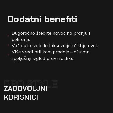
Dodatni benefiti
Dugoročno štedite novac na pranju i
poliranju
Vaš auto izgleda luksuznije i čistije uvek
Više vredi prilikom prodaje – očuvan
spoljašnji izgled pravi razliku
PRO STYLE
ZADOVOLJNI
KORISNICI