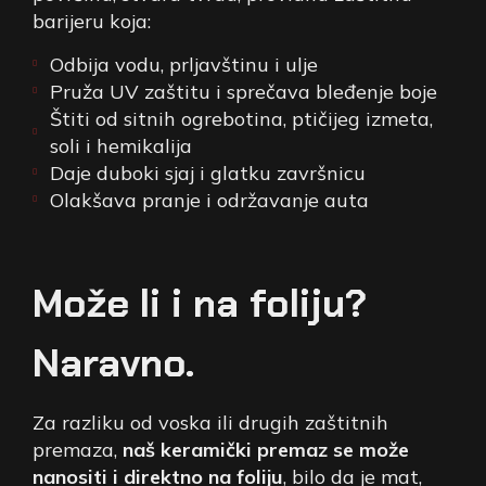
barijeru koja:
Odbija vodu, prljavštinu i ulje
Pruža UV zaštitu i sprečava bleđenje boje
Štiti od sitnih ogrebotina, ptičijeg izmeta,
soli i hemikalija
Daje duboki sjaj i glatku završnicu
Olakšava pranje i održavanje auta
Može li i na foliju?
Naravno.
Za razliku od voska ili drugih zaštitnih
premaza,
naš keramički premaz se može
nanositi i direktno na foliju
, bilo da je mat,