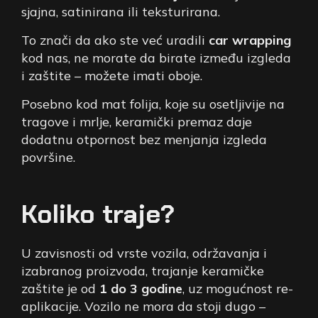
sjajna, satinirana ili teksturirana.
To znači da ako ste već uradili
car wrapping
kod nas, ne morate da birate između izgleda
i zaštite – možete imati oboje.
Posebno kod mat folija, koje su osetljivije na
tragove i mrlje, keramički premaz daje
dodatnu otpornost bez menjanja izgleda
površine.
Koliko traje?
U zavisnosti od vrste vozila, održavanja i
izabranog proizvoda, trajanje keramičke
zaštite je od
1 do 3 godine
, uz mogućnost re-
aplikacije. Vozilo ne mora da stoji dugo –