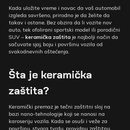
Kada uložite vreme i novac da vaš automobil
izgleda savršeno, prirodno je da želite da
takav i ostane. Bez obzira da li vozite nov
auto, tek ofolirani sportski model ili porodični
SUV –
keramička zaštita
je najbolji način da
sačuvate sjaj, boju i površinu vozila od
svakodnevnih oštećenja.
Šta je keramička
zaštita?
Keramički premaz je tečni zaštitni sloj na
bazi nano-tehnologije koji se nanosi na
karoseriju vozila. Kada se osuši i veže za
površinu, stvara tvrdu, providnu zaštitnu