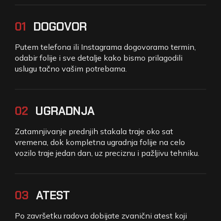
01
DOGOVOR
Putem telefona ili Instagrama dogovoramo termin,
odabir folije i sve detalje kako bismo prilagodili
uslugu tačno vašim potrebama.
02
UGRADNJA
Zatamnjivanje prednjih stakala traje oko sat
vremena, dok kompletna ugradnja folije na celo
vozilo traje jedan dan, uz preciznu i pažljivu tehniku.
03
ATEST
Po završetku radova dobijate zvanični atest koji