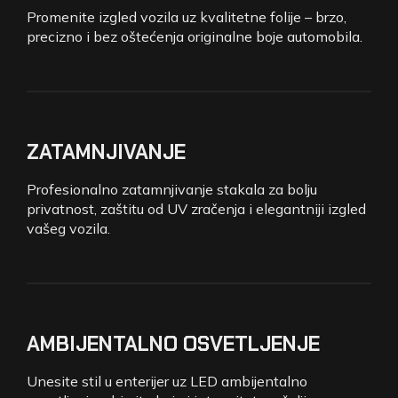
Promenite izgled vozila uz kvalitetne folije – brzo,
precizno i bez oštećenja originalne boje automobila.
ZATAMNJIVANJE
Profesionalno zatamnjivanje stakala za bolju
privatnost, zaštitu od UV zračenja i elegantniji izgled
vašeg vozila.
AMBIJENTALNO OSVETLJENJE
Unesite stil u enterijer uz LED ambijentalno