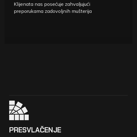
Klijenata nas posećuje zahvaljujući
preporukama zadovoljnih mušterija
NAŠE
USLUGE
PRESVLAČENJE