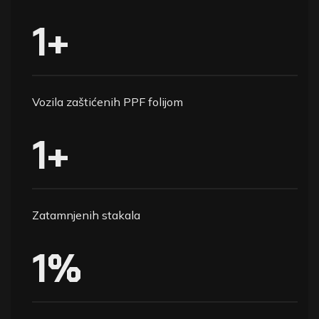
PRO STYLE
1
+
AUTO FOLIJE
Savršen spoj zaštite i estetike.
Vozila zaštićenih PPF folijom
1
+
Zatamnjenih stakala
1
%