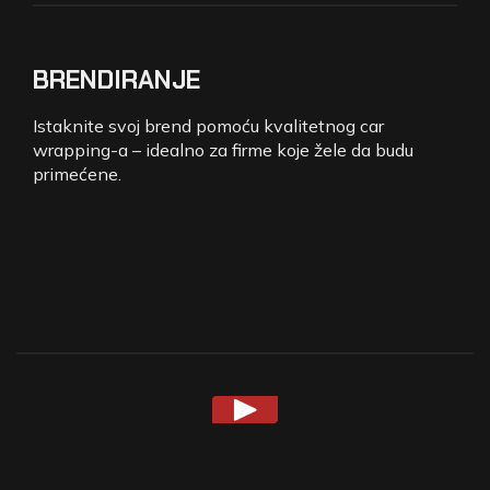
BRENDIRANJE
Istaknite svoj brend pomoću kvalitetnog car
wrapping-a – idealno za firme koje žele da budu
primećene.
NAŠ
RAD