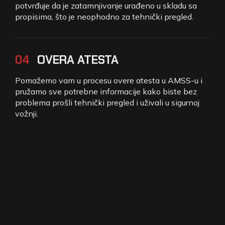
potvrđuje da je zatamnjivanje urađeno u skladu sa
propisima, što je neophodno za tehnički pregled.
04
OVERA ATESTA
Pomažemo vam u procesu overe atesta u AMSS-u i
pružamo sve potrebne informacije kako biste bez
problema prošli tehnički pregled i uživali u sigurnoj
vožnji.
PARTNERI
PARTNERI