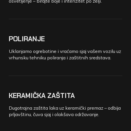
osvetljenje – birajte boje i intenzitet po želji.
POLIRANJE
Uklanjamo ogrebotine i vraćamo sjaj vašem vozilu uz
vrhunsku tehniku poliranja i zaštitnih sredstava.
KERAMIČKA ZAŠTITA
Dugotrajna zaštita laka uz keramički premaz – odbija
prljavštinu, čuva sjaj i olakšava održavanje.