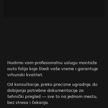
BRZA
I
KVALITETNA
MONTAŽA
Nudimo vam profesionalnu uslugu montaže
FOLIJA
auto folija koja štedi vaše vreme i garantuje
vrhunski kvalitet.
Od konsultacije, preko precizne ugradnje, do
dobijanja potrebne dokumentacije za
tehnički pregled — sve to na jednom mestu,
bez stresa i čekanja.